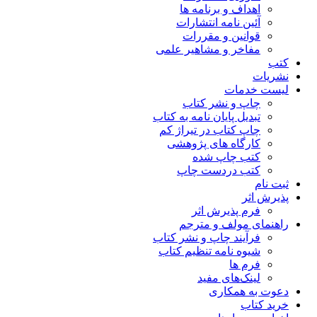
اهداف و برنامه ها
آئین نامه انتشارات
قوانین و مقررات
مفاخر و مشاهیر علمی
کتب
نشریات
لیست خدمات
چاپ و نشر کتاب
تبدیل پایان نامه به کتاب
چاپ کتاب در تیراژ کم
کارگاه های پژوهشی
کتب چاپ شده
کتب دردست چاپ
ثبت نام
پذیرش اثر
فرم پذیرش اثر
راهنمای مولف و مترجم
فرآیند چاپ و نشر کتاب
شیوه نامه تنظیم کتاب
فرم ها
لینک‌های مفید
دعوت به همکاری
خرید کتاب