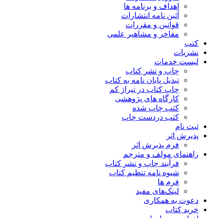
اهداف و برنامه ها
آئین نامه انتشارات
قوانین و مقررات
مفاخر و مشاهیر علمی
کتب
نشریات
لیست خدمات
چاپ و نشر کتاب
تبدیل پایان نامه به کتاب
چاپ کتاب در تیراژ کم
کارگاه های پژوهشی
کتب چاپ شده
کتب دردست چاپ
ثبت نام
پذیرش اثر
فرم پذیرش اثر
راهنمای مولف و مترجم
فرآیند چاپ و نشر کتاب
شیوه نامه تنظیم کتاب
فرم ها
لینک‌های مفید
دعوت به همکاری
خرید کتاب